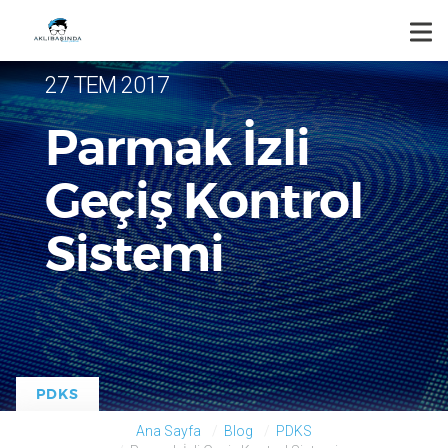
Tog
nav
27 TEM 2017
Parmak İzli
Geçiş Kontrol
Sistemi
PDKS
Ana Sayfa
Blog
PDKS