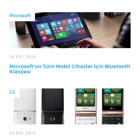
Microsoft
18 EYL 2015
Microsoft’un Tüm Mobil Cihazlar İçin Bluetooth
Klavyesi
LG
23 EYL 2015