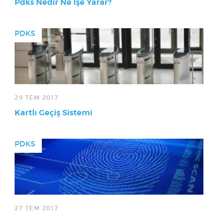
Pdks Nedir Ne İşe Yarar?
PDKS
29 TEM 2017
Kartlı Geçiş Sistemi
PDKS
27 TEM 2017